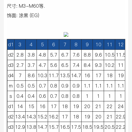
尺寸: M3-M60等.
饰面: 涂黑 (EG)
d1
3
4
5
6
7
8
9
10
11
12
1
d2
2.8
3.8
4.8
5.7
6.7
7.6
8.8
9.6
10.5
11.5
12
d3
2.7
3.7
4.7
5.6
6.5
7.4
8.4
9.3
10.2
11
11
d4
7
8.6
10.3
11.7
13.5
14.7
16
17
18
19
20
m
0.5
0.5
0.7
0.8
0.9
0.9
1.1
1.1
1.1
1.1
1
s
0.4
0.4
0.6
0.7
0.8
0.8
1
1
1
1
d1
14
15
16
17
18
19
20
21
22
24
2
d2
13.4
14.3
15.2
16.2
17
18
19
20
21
22.9
23
d3
12.9
13.8
14.7
15.7
16.5
17.5
18.5
19.5
20.5
22.2
23