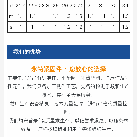
d4
21.4
22.5
23.8
25
26.2
27.2
29
31
32
34
3
m
1.1
1.1
1.1
1.1
1.3
1.3
1.1
1.1
1.1
1.3
1
s
1
1
1
1
1.2
1.2
1
1
1
1.2
1
我们的优势
永特紧固件 · 您放心的选择
主要生产产品有标准件、平垫圈、弹簧垫圈、冲压件及弹
性元件。我们具备加工制作工艺，完备的检测手段和生产
技术，实行全天候服务。
我厂生产设备精良，技术力量雄厚，进行严格的质量控
制。
我们的宗旨是“以质量求生存、以信誉求发展、以服务求
效益”，严格按照标准和用户需求组织生产。