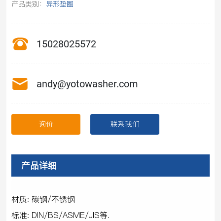
产品类别：
异形垫圈
15028025572
andy@yotowasher.com
询价
联系我们
产品详细
材质: 碳钢/不锈钢
标准: DIN/BS/ASME/JIS等.